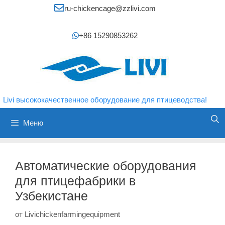
Перейти
ru-chickencage@zzlivi.com
к
содержимому
+86 15290853262
Livi высококачественное оборудование для птицеводства!
Меню
Автоматические оборудования
для птицефабрики в
Узбекистане
от
Livichickenfarmingequipment