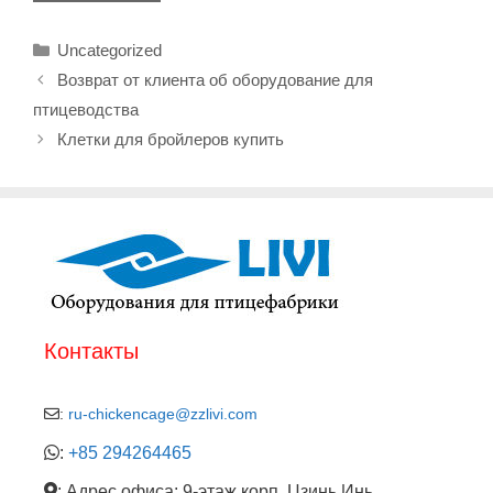
Рубрики
Uncategorized
Возврат от клиента об оборудование для
птицеводства
Клетки для бройлеров купить
Контакты
:
ru-chickencage@zzlivi.com
:
+85 294264465
: Адрес офиса: 9-этаж корп. Цзинь Инь