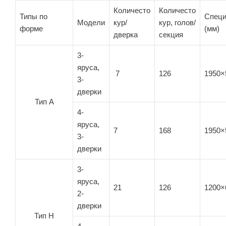
Количесто
Количесто
Типы по
Спец
Модели
кур/
кур, голов/
форме
(мм)
дверка
секция
3-
яруса,
7
126
1950×
3-
дверки
Тип A
4-
яруса,
7
168
1950×
3-
дверки
3-
яруса,
21
126
1200×
2-
дверки
Тип H