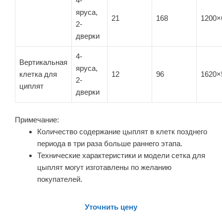
4-
яруса,
21
168
1200×
2-
дверки
4-
Вертикальная
яруса,
клетка для
12
96
1620×
2-
циплят
дверки
Примечание:
Количество содержание цыплят в клетк позднего
периода в три раза больше раннего этапа.
Технические характеристики и модели сетка для
цыплят могут изготавлены по желанию
покупателей.
Уточнить цену