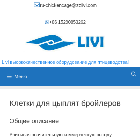
Перейти
ru-chickencage@zzlivi.com
к
содержимому
+86 15290853262
Livi высококачественное оборудование для птицеводства!
Меню
Клетки для цыплят бройлеров
Общее описание
Учитывая значительную коммерческую выгоду